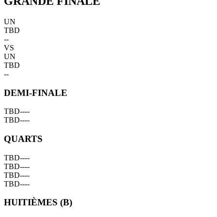
GRANDE FINALE
UN
TBD
--
VS
UN
TBD
--
DEMI-FINALE
TBD
--
--
TBD
--
--
QUARTS
TBD
--
--
TBD
--
--
TBD
--
--
TBD
--
--
HUITIÈMES (B)