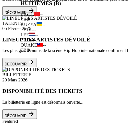
HUITIÈMES (B)
DÉCOUVRIR
LIGEE
--
TBD
--
--
TALENTS
KUZYA
--
05 Février 2026
TBD
--
--
LEE
--
LINEUP DES ARTISTES DÉVOILÉ
TBD
--
--
QUAKE
--
TBD
--
--
Les plus grands noms de la scène Hip-Hop internationale confirment leu
DÉCOUVRIR
BILLETTERIE
20 Mars 2026
DISPONIBILITÉ DES TICKETS
La billetterie en ligne est désormais ouverte....
DÉCOUVRIR
Featured