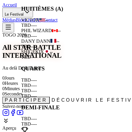
Accueil
HUITIÈMES (A)
Le Festival
Médias
Blog
Live
FAQ
Contact
VICTOR
--
TBD
--
--
PHIL WIZARD
--
TOGO 2026
TBD
--
--
DANY DANN
--
All STAR BATTLE
TBD
--
--
SHIGEKIX
--
INTERNATIONAL
TBD
--
--
Au delà De la Danse
QUARTS
0
Jours
TBD
--
--
0
Heures
TBD
--
--
0
Minutes
TBD
--
--
0
Secondes
TBD
--
--
PARTICIPER
DÉCOUVRIR LE FESTI
Suivez-nous :
DEMI-FINALE
TBD
--
--
TBD
--
--
Aperçu