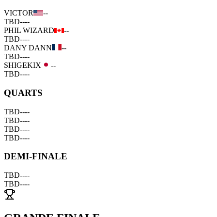
VICTOR
--
TBD
--
--
PHIL WIZARD
--
TBD
--
--
DANY DANN
--
TBD
--
--
SHIGEKIX
--
TBD
--
--
QUARTS
TBD
--
--
TBD
--
--
TBD
--
--
TBD
--
--
DEMI-FINALE
TBD
--
--
TBD
--
--