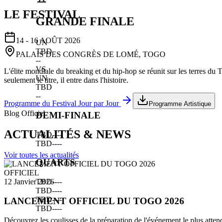
LE FESTIVAL
GRANDE FINALE
14 - 16 AOÛT 2026
UN
TBD
PALAIS DES CONGRÈS DE LOMÉ, TOGO
--
VS
L'élite mondiale du breaking et du hip-hop se réunit sur les terres du
UN
seulement le titre, il entre dans l'histoire.
TBD
--
Programme du Festival Jour par Jour
Programme Artistique
Blog Officiel
DEMI-FINALE
ACTUALITÉS & NEWS
TBD
--
--
TBD
--
--
Voir toutes les actualités
QUARTS
OFFICIEL
TBD
--
--
12 Janvier 2026
TBD
--
--
TBD
--
--
LANCEMENT OFFICIEL DU TOGO 2026
TBD
--
--
Découvrez les coulisses de la préparation de l'événement le plus atten