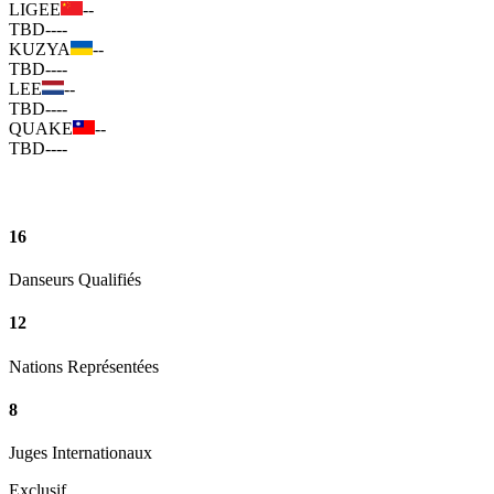
LIGEE
--
TBD
--
--
KUZYA
--
TBD
--
--
LEE
--
TBD
--
--
QUAKE
--
TBD
--
--
16
Danseurs Qualifiés
12
Nations Représentées
8
Juges Internationaux
Exclusif