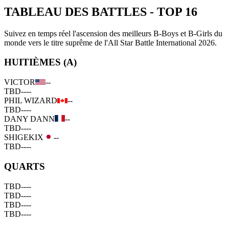
TABLEAU DES BATTLES
-
TOP 16
Suivez en temps réel l'ascension des meilleurs B-Boys et B-Girls du
monde vers le titre suprême de l'All Star Battle International 2026.
HUITIÈMES (A)
VICTOR
--
TBD
--
--
PHIL WIZARD
--
TBD
--
--
DANY DANN
--
TBD
--
--
SHIGEKIX
--
TBD
--
--
QUARTS
TBD
--
--
TBD
--
--
TBD
--
--
TBD
--
--