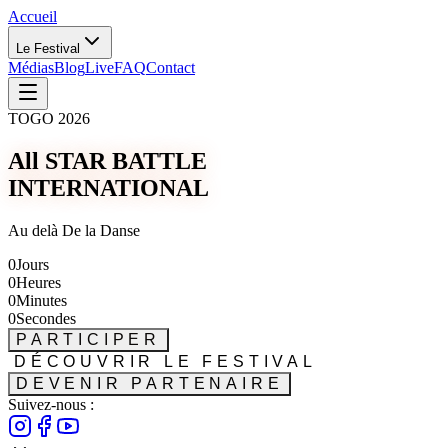
Accueil
Le Festival
Médias
Blog
Live
FAQ
Contact
TOGO 2026
All STAR BATTLE
INTERNATIONAL
Au delà De la Danse
0
Jours
0
Heures
0
Minutes
0
Secondes
PARTICIPER
DÉCOUVRIR LE FESTIVAL
DEVENIR PARTENAIRE
Suivez-nous :