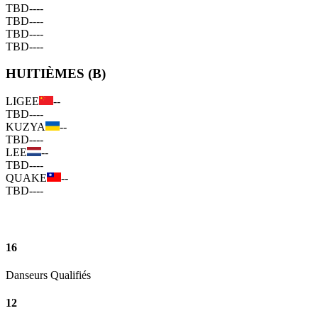
TBD
--
--
TBD
--
--
TBD
--
--
TBD
--
--
HUITIÈMES (B)
LIGEE
--
TBD
--
--
KUZYA
--
TBD
--
--
LEE
--
TBD
--
--
QUAKE
--
TBD
--
--
16
Danseurs Qualifiés
12