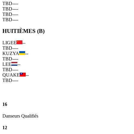
TBD
--
--
TBD
--
--
TBD
--
--
TBD
--
--
HUITIÈMES (B)
LIGEE
--
TBD
--
--
KUZYA
--
TBD
--
--
LEE
--
TBD
--
--
QUAKE
--
TBD
--
--
16
Danseurs Qualifiés
12