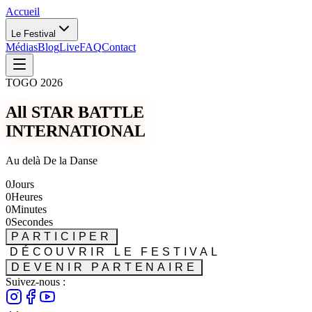
Accueil
Le Festival
Médias
Blog
Live
FAQ
Contact
TOGO 2026
All STAR BATTLE
INTERNATIONAL
Au delà De la Danse
0
Jours
0
Heures
0
Minutes
0
Secondes
PARTICIPER
DÉCOUVRIR LE FESTIVAL
DEVENIR PARTENAIRE
Suivez-nous :