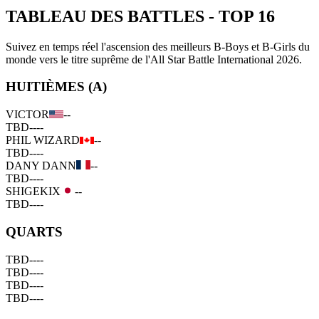
TABLEAU DES BATTLES
-
TOP 16
Suivez en temps réel l'ascension des meilleurs B-Boys et B-Girls du
monde vers le titre suprême de l'All Star Battle International 2026.
HUITIÈMES (A)
VICTOR
--
TBD
--
--
PHIL WIZARD
--
TBD
--
--
DANY DANN
--
TBD
--
--
SHIGEKIX
--
TBD
--
--
QUARTS
TBD
--
--
TBD
--
--
TBD
--
--
TBD
--
--