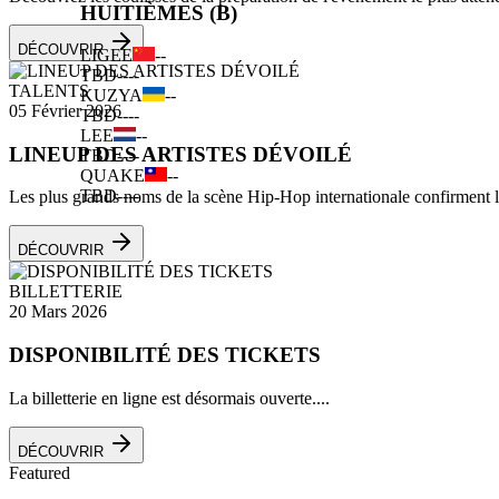
HUITIÈMES (B)
DÉCOUVRIR
LIGEE
--
TBD
--
--
TALENTS
KUZYA
--
05 Février 2026
TBD
--
--
LEE
--
LINEUP DES ARTISTES DÉVOILÉ
TBD
--
--
QUAKE
--
TBD
--
--
Les plus grands noms de la scène Hip-Hop internationale confirment leu
DÉCOUVRIR
BILLETTERIE
20 Mars 2026
DISPONIBILITÉ DES TICKETS
La billetterie en ligne est désormais ouverte....
DÉCOUVRIR
Featured