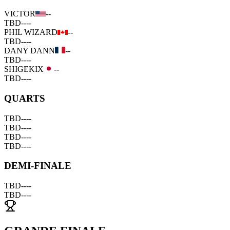
VICTOR
--
TBD
--
--
PHIL WIZARD
--
TBD
--
--
DANY DANN
--
TBD
--
--
SHIGEKIX
--
TBD
--
--
QUARTS
TBD
--
--
TBD
--
--
TBD
--
--
TBD
--
--
DEMI-FINALE
TBD
--
--
TBD
--
--