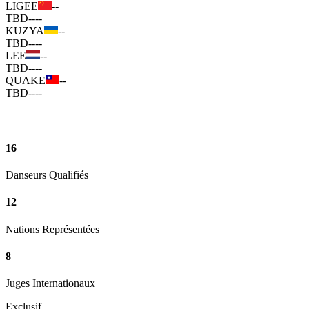
LIGEE
--
TBD
--
--
KUZYA
--
TBD
--
--
LEE
--
TBD
--
--
QUAKE
--
TBD
--
--
16
Danseurs Qualifiés
12
Nations Représentées
8
Juges Internationaux
Exclusif