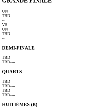
GRANDE FINALE
UN
TBD
--
VS
UN
TBD
--
DEMI-FINALE
TBD
--
--
TBD
--
--
QUARTS
TBD
--
--
TBD
--
--
TBD
--
--
TBD
--
--
HUITIÈMES (B)