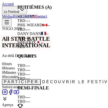
Accueil
HUITIÈMES (A)
Le Festival
Médias
Blog
Live
FAQ
Contact
VICTOR
--
TBD
--
--
PHIL WIZARD
--
TOGO 2026
TBD
--
--
DANY DANN
--
All STAR BATTLE
TBD
--
--
SHIGEKIX
--
INTERNATIONAL
TBD
--
--
Au delà De la Danse
QUARTS
0
Jours
TBD
--
--
0
Heures
TBD
--
--
0
Minutes
TBD
--
--
0
Secondes
TBD
--
--
PARTICIPER
DÉCOUVRIR LE FESTI
Suivez-nous :
DEMI-FINALE
TBD
--
--
TBD
--
--
Aperçu