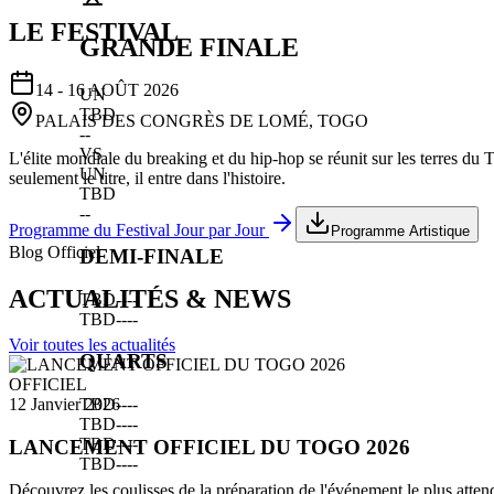
LE FESTIVAL
GRANDE FINALE
14 - 16 AOÛT 2026
UN
TBD
PALAIS DES CONGRÈS DE LOMÉ, TOGO
--
VS
L'élite mondiale du breaking et du hip-hop se réunit sur les terres du
UN
seulement le titre, il entre dans l'histoire.
TBD
--
Programme du Festival Jour par Jour
Programme Artistique
Blog Officiel
DEMI-FINALE
ACTUALITÉS & NEWS
TBD
--
--
TBD
--
--
Voir toutes les actualités
QUARTS
OFFICIEL
TBD
--
--
12 Janvier 2026
TBD
--
--
TBD
--
--
LANCEMENT OFFICIEL DU TOGO 2026
TBD
--
--
Découvrez les coulisses de la préparation de l'événement le plus atten