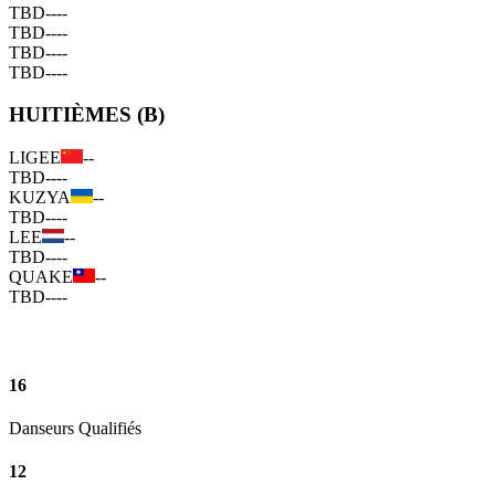
TBD
--
--
TBD
--
--
TBD
--
--
TBD
--
--
HUITIÈMES (B)
LIGEE
--
TBD
--
--
KUZYA
--
TBD
--
--
LEE
--
TBD
--
--
QUAKE
--
TBD
--
--
16
Danseurs Qualifiés
12