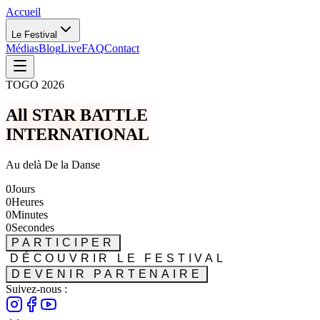
Accueil
Le Festival
Médias
Blog
Live
FAQ
Contact
TOGO 2026
All STAR BATTLE
INTERNATIONAL
Au delà De la Danse
0
Jours
0
Heures
0
Minutes
0
Secondes
PARTICIPER
DÉCOUVRIR LE FESTIVAL
DEVENIR PARTENAIRE
Suivez-nous :