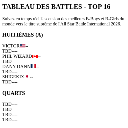
TABLEAU DES BATTLES
-
TOP 16
Suivez en temps réel l'ascension des meilleurs B-Boys et B-Girls du
monde vers le titre suprême de l'All Star Battle International 2026.
HUITIÈMES (A)
VICTOR
--
TBD
--
--
PHIL WIZARD
--
TBD
--
--
DANY DANN
--
TBD
--
--
SHIGEKIX
--
TBD
--
--
QUARTS
TBD
--
--
TBD
--
--
TBD
--
--
TBD
--
--