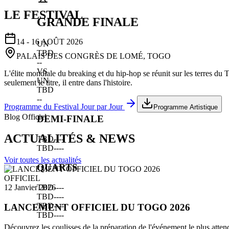
LE FESTIVAL
GRANDE FINALE
14 - 16 AOÛT 2026
UN
TBD
PALAIS DES CONGRÈS DE LOMÉ, TOGO
--
VS
L'élite mondiale du breaking et du hip-hop se réunit sur les terres du
UN
seulement le titre, il entre dans l'histoire.
TBD
--
Programme du Festival Jour par Jour
Programme Artistique
Blog Officiel
DEMI-FINALE
ACTUALITÉS & NEWS
TBD
--
--
TBD
--
--
Voir toutes les actualités
QUARTS
OFFICIEL
TBD
--
--
12 Janvier 2026
TBD
--
--
TBD
--
--
LANCEMENT OFFICIEL DU TOGO 2026
TBD
--
--
Découvrez les coulisses de la préparation de l'événement le plus atten