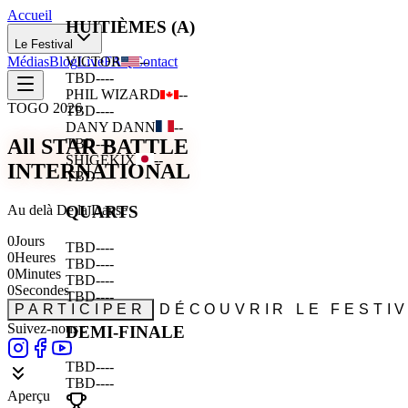
Accueil
HUITIÈMES (A)
Le Festival
Médias
Blog
Live
FAQ
Contact
VICTOR
--
TBD
--
--
PHIL WIZARD
--
TOGO 2026
TBD
--
--
DANY DANN
--
All STAR BATTLE
TBD
--
--
SHIGEKIX
--
INTERNATIONAL
TBD
--
--
Au delà De la Danse
QUARTS
0
Jours
TBD
--
--
0
Heures
TBD
--
--
0
Minutes
TBD
--
--
0
Secondes
TBD
--
--
PARTICIPER
DÉCOUVRIR LE FESTI
Suivez-nous :
DEMI-FINALE
TBD
--
--
TBD
--
--
Aperçu