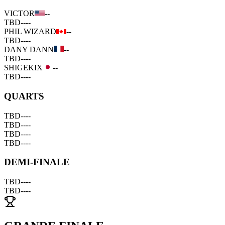
VICTOR
--
TBD
--
--
PHIL WIZARD
--
TBD
--
--
DANY DANN
--
TBD
--
--
SHIGEKIX
--
TBD
--
--
QUARTS
TBD
--
--
TBD
--
--
TBD
--
--
TBD
--
--
DEMI-FINALE
TBD
--
--
TBD
--
--