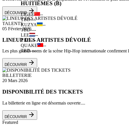
HUITIÈMES (B)
DÉCOUVRIR
LIGEE
--
TBD
--
--
TALENTS
KUZYA
--
05 Février 2026
TBD
--
--
LEE
--
LINEUP DES ARTISTES DÉVOILÉ
TBD
--
--
QUAKE
--
TBD
--
--
Les plus grands noms de la scène Hip-Hop internationale confirment leu
DÉCOUVRIR
BILLETTERIE
20 Mars 2026
DISPONIBILITÉ DES TICKETS
La billetterie en ligne est désormais ouverte....
DÉCOUVRIR
Featured