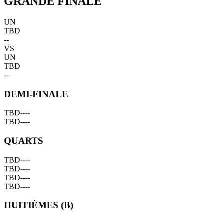
GRANDE FINALE
UN
TBD
--
VS
UN
TBD
--
DEMI-FINALE
TBD
--
--
TBD
--
--
QUARTS
TBD
--
--
TBD
--
--
TBD
--
--
TBD
--
--
HUITIÈMES (B)