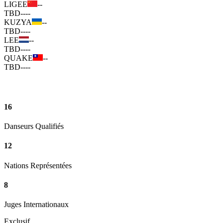
LIGEE
--
TBD
--
--
KUZYA
--
TBD
--
--
LEE
--
TBD
--
--
QUAKE
--
TBD
--
--
16
Danseurs Qualifiés
12
Nations Représentées
8
Juges Internationaux
Exclusif