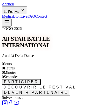
Accueil
Le Festival
Médias
Blog
Live
FAQ
Contact
TOGO 2026
All STAR BATTLE
INTERNATIONAL
Au delà De la Danse
0
Jours
0
Heures
0
Minutes
0
Secondes
PARTICIPER
DÉCOUVRIR LE FESTIVAL
DEVENIR PARTENAIRE
Suivez-nous :