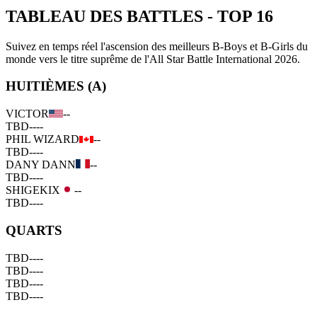
TABLEAU DES BATTLES
-
TOP 16
Suivez en temps réel l'ascension des meilleurs B-Boys et B-Girls du
monde vers le titre suprême de l'All Star Battle International 2026.
HUITIÈMES (A)
VICTOR
--
TBD
--
--
PHIL WIZARD
--
TBD
--
--
DANY DANN
--
TBD
--
--
SHIGEKIX
--
TBD
--
--
QUARTS
TBD
--
--
TBD
--
--
TBD
--
--
TBD
--
--