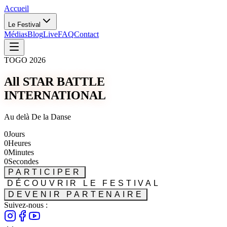
Accueil
Le Festival
Médias
Blog
Live
FAQ
Contact
TOGO 2026
All STAR BATTLE
INTERNATIONAL
Au delà De la Danse
0
Jours
0
Heures
0
Minutes
0
Secondes
PARTICIPER
DÉCOUVRIR LE FESTIVAL
DEVENIR PARTENAIRE
Suivez-nous :