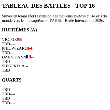
TABLEAU DES BATTLES
-
TOP 16
Suivez en temps réel l'ascension des meilleurs B-Boys et B-Girls du
monde vers le titre suprême de l'All Star Battle International 2026.
HUITIÈMES (A)
VICTOR
--
TBD
--
--
PHIL WIZARD
--
TBD
--
--
DANY DANN
--
TBD
--
--
SHIGEKIX
--
TBD
--
--
QUARTS
TBD
--
--
TBD
--
--
TBD
--
--
TBD
--
--