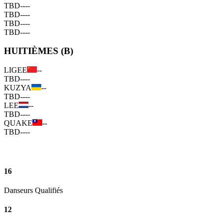
TBD
--
--
TBD
--
--
TBD
--
--
TBD
--
--
HUITIÈMES (B)
LIGEE
--
TBD
--
--
KUZYA
--
TBD
--
--
LEE
--
TBD
--
--
QUAKE
--
TBD
--
--
16
Danseurs Qualifiés
12