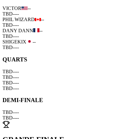
VICTOR
--
TBD
--
--
PHIL WIZARD
--
TBD
--
--
DANY DANN
--
TBD
--
--
SHIGEKIX
--
TBD
--
--
QUARTS
TBD
--
--
TBD
--
--
TBD
--
--
TBD
--
--
DEMI-FINALE
TBD
--
--
TBD
--
--