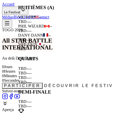
Accueil
HUITIÈMES (A)
Le Festival
Médias
Blog
Live
FAQ
Contact
VICTOR
--
TBD
--
--
PHIL WIZARD
--
TOGO 2026
TBD
--
--
DANY DANN
--
All STAR BATTLE
TBD
--
--
SHIGEKIX
--
INTERNATIONAL
TBD
--
--
Au delà De la Danse
QUARTS
0
Jours
TBD
--
--
0
Heures
TBD
--
--
0
Minutes
TBD
--
--
0
Secondes
TBD
--
--
PARTICIPER
DÉCOUVRIR LE FESTI
Suivez-nous :
DEMI-FINALE
TBD
--
--
TBD
--
--
Aperçu