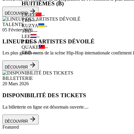
HUITIÈMES (B)
DÉCOUVRIR
LIGEE
--
TBD
--
--
TALENTS
KUZYA
--
05 Février 2026
TBD
--
--
LEE
--
LINEUP DES ARTISTES DÉVOILÉ
TBD
--
--
QUAKE
--
TBD
--
--
Les plus grands noms de la scène Hip-Hop internationale confirment leu
DÉCOUVRIR
BILLETTERIE
20 Mars 2026
DISPONIBILITÉ DES TICKETS
La billetterie en ligne est désormais ouverte....
DÉCOUVRIR
Featured