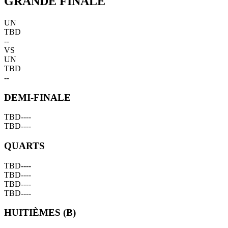
GRANDE FINALE
UN
TBD
--
VS
UN
TBD
--
DEMI-FINALE
TBD
--
--
TBD
--
--
QUARTS
TBD
--
--
TBD
--
--
TBD
--
--
TBD
--
--
HUITIÈMES (B)