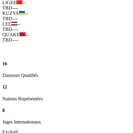
LIGEE
--
TBD
--
--
KUZYA
--
TBD
--
--
LEE
--
TBD
--
--
QUAKE
--
TBD
--
--
16
Danseurs Qualifiés
12
Nations Représentées
8
Juges Internationaux
Exclusif