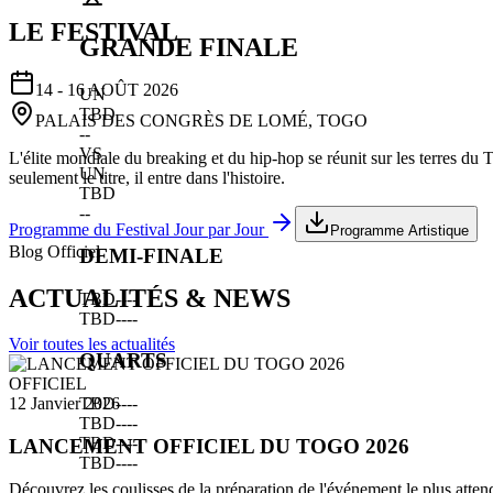
LE FESTIVAL
GRANDE FINALE
14 - 16 AOÛT 2026
UN
TBD
PALAIS DES CONGRÈS DE LOMÉ, TOGO
--
VS
L'élite mondiale du breaking et du hip-hop se réunit sur les terres du
UN
seulement le titre, il entre dans l'histoire.
TBD
--
Programme du Festival Jour par Jour
Programme Artistique
Blog Officiel
DEMI-FINALE
ACTUALITÉS & NEWS
TBD
--
--
TBD
--
--
Voir toutes les actualités
QUARTS
OFFICIEL
TBD
--
--
12 Janvier 2026
TBD
--
--
TBD
--
--
LANCEMENT OFFICIEL DU TOGO 2026
TBD
--
--
Découvrez les coulisses de la préparation de l'événement le plus atten