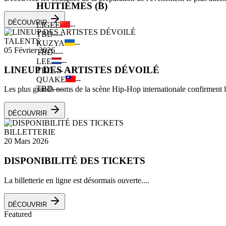
HUITIÈMES (B)
DÉCOUVRIR
LIGEE
--
TBD
--
--
TALENTS
KUZYA
--
05 Février 2026
TBD
--
--
LEE
--
LINEUP DES ARTISTES DÉVOILÉ
TBD
--
--
QUAKE
--
TBD
--
--
Les plus grands noms de la scène Hip-Hop internationale confirment leu
DÉCOUVRIR
BILLETTERIE
20 Mars 2026
DISPONIBILITÉ DES TICKETS
La billetterie en ligne est désormais ouverte....
DÉCOUVRIR
Featured