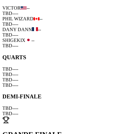
VICTOR
--
TBD
--
--
PHIL WIZARD
--
TBD
--
--
DANY DANN
--
TBD
--
--
SHIGEKIX
--
TBD
--
--
QUARTS
TBD
--
--
TBD
--
--
TBD
--
--
TBD
--
--
DEMI-FINALE
TBD
--
--
TBD
--
--