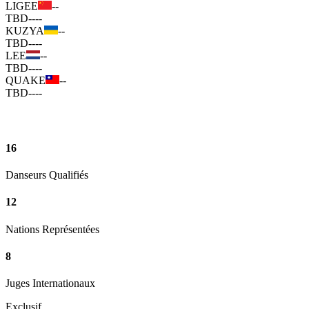
LIGEE
--
TBD
--
--
KUZYA
--
TBD
--
--
LEE
--
TBD
--
--
QUAKE
--
TBD
--
--
16
Danseurs Qualifiés
12
Nations Représentées
8
Juges Internationaux
Exclusif