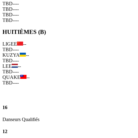
TBD
--
--
TBD
--
--
TBD
--
--
TBD
--
--
HUITIÈMES (B)
LIGEE
--
TBD
--
--
KUZYA
--
TBD
--
--
LEE
--
TBD
--
--
QUAKE
--
TBD
--
--
16
Danseurs Qualifiés
12