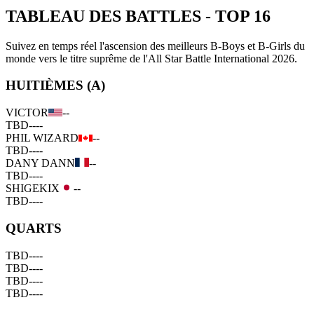
TABLEAU DES BATTLES
-
TOP 16
Suivez en temps réel l'ascension des meilleurs B-Boys et B-Girls du
monde vers le titre suprême de l'All Star Battle International 2026.
HUITIÈMES (A)
VICTOR
--
TBD
--
--
PHIL WIZARD
--
TBD
--
--
DANY DANN
--
TBD
--
--
SHIGEKIX
--
TBD
--
--
QUARTS
TBD
--
--
TBD
--
--
TBD
--
--
TBD
--
--