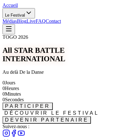
Accueil
Le Festival
Médias
Blog
Live
FAQ
Contact
TOGO 2026
All STAR BATTLE
INTERNATIONAL
Au delà De la Danse
0
Jours
0
Heures
0
Minutes
0
Secondes
PARTICIPER
DÉCOUVRIR LE FESTIVAL
DEVENIR PARTENAIRE
Suivez-nous :