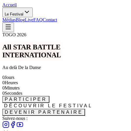
Accueil
Le Festival
Médias
Blog
Live
FAQ
Contact
TOGO 2026
All STAR BATTLE
INTERNATIONAL
Au delà De la Danse
0
Jours
0
Heures
0
Minutes
0
Secondes
PARTICIPER
DÉCOUVRIR LE FESTIVAL
DEVENIR PARTENAIRE
Suivez-nous :