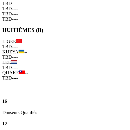
TBD
--
--
TBD
--
--
TBD
--
--
TBD
--
--
HUITIÈMES (B)
LIGEE
--
TBD
--
--
KUZYA
--
TBD
--
--
LEE
--
TBD
--
--
QUAKE
--
TBD
--
--
16
Danseurs Qualifiés
12