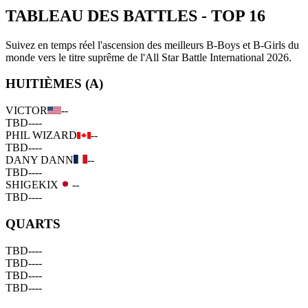
TABLEAU DES BATTLES
-
TOP 16
Suivez en temps réel l'ascension des meilleurs B-Boys et B-Girls du
monde vers le titre suprême de l'All Star Battle International 2026.
HUITIÈMES (A)
VICTOR
--
TBD
--
--
PHIL WIZARD
--
TBD
--
--
DANY DANN
--
TBD
--
--
SHIGEKIX
--
TBD
--
--
QUARTS
TBD
--
--
TBD
--
--
TBD
--
--
TBD
--
--