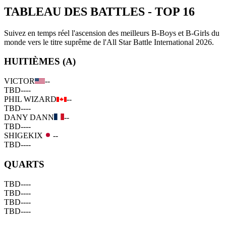
TABLEAU DES BATTLES
-
TOP 16
Suivez en temps réel l'ascension des meilleurs B-Boys et B-Girls du
monde vers le titre suprême de l'All Star Battle International 2026.
HUITIÈMES (A)
VICTOR
--
TBD
--
--
PHIL WIZARD
--
TBD
--
--
DANY DANN
--
TBD
--
--
SHIGEKIX
--
TBD
--
--
QUARTS
TBD
--
--
TBD
--
--
TBD
--
--
TBD
--
--