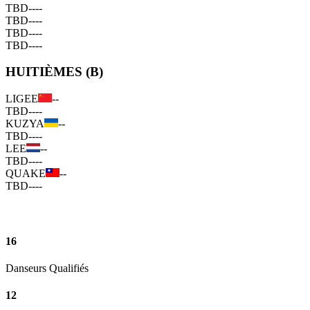
TBD
--
--
TBD
--
--
TBD
--
--
TBD
--
--
HUITIÈMES (B)
LIGEE
--
TBD
--
--
KUZYA
--
TBD
--
--
LEE
--
TBD
--
--
QUAKE
--
TBD
--
--
16
Danseurs Qualifiés
12