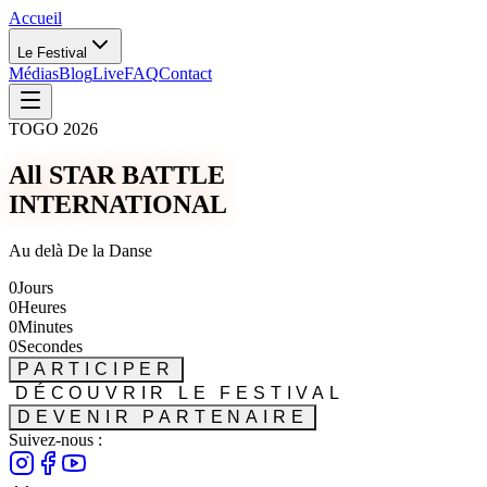
Accueil
Le Festival
Médias
Blog
Live
FAQ
Contact
TOGO 2026
All STAR BATTLE
INTERNATIONAL
Au delà De la Danse
0
Jours
0
Heures
0
Minutes
0
Secondes
PARTICIPER
DÉCOUVRIR LE FESTIVAL
DEVENIR PARTENAIRE
Suivez-nous :