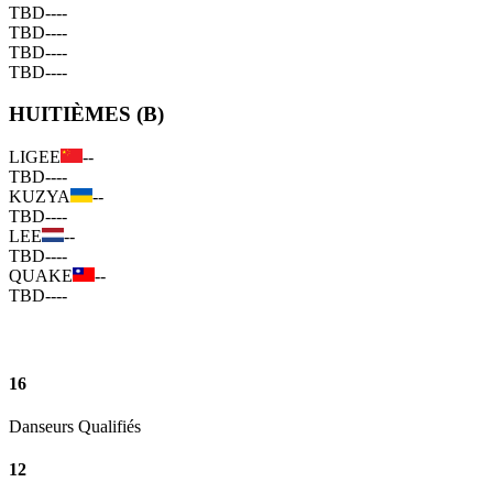
TBD
--
--
TBD
--
--
TBD
--
--
TBD
--
--
HUITIÈMES (B)
LIGEE
--
TBD
--
--
KUZYA
--
TBD
--
--
LEE
--
TBD
--
--
QUAKE
--
TBD
--
--
16
Danseurs Qualifiés
12