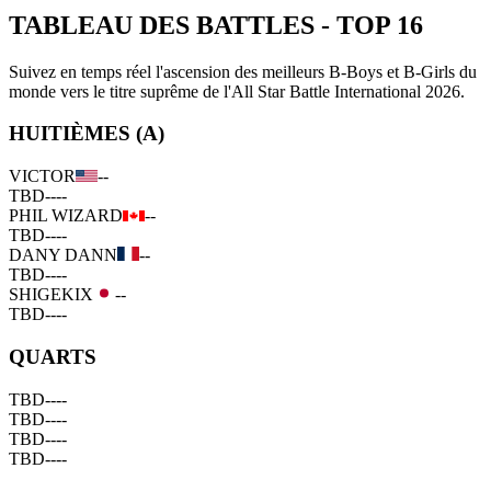
TABLEAU DES BATTLES
-
TOP 16
Suivez en temps réel l'ascension des meilleurs B-Boys et B-Girls du
monde vers le titre suprême de l'All Star Battle International 2026.
HUITIÈMES (A)
VICTOR
--
TBD
--
--
PHIL WIZARD
--
TBD
--
--
DANY DANN
--
TBD
--
--
SHIGEKIX
--
TBD
--
--
QUARTS
TBD
--
--
TBD
--
--
TBD
--
--
TBD
--
--