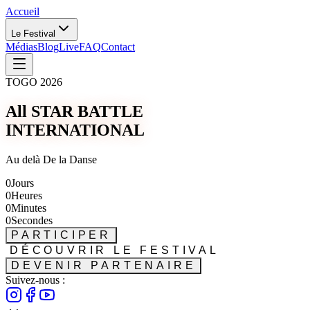
Accueil
Le Festival
Médias
Blog
Live
FAQ
Contact
TOGO 2026
All STAR BATTLE
INTERNATIONAL
Au delà De la Danse
0
Jours
0
Heures
0
Minutes
0
Secondes
PARTICIPER
DÉCOUVRIR LE FESTIVAL
DEVENIR PARTENAIRE
Suivez-nous :