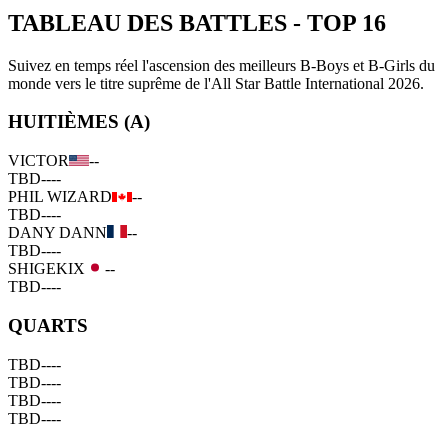
TABLEAU DES BATTLES
-
TOP 16
Suivez en temps réel l'ascension des meilleurs B-Boys et B-Girls du
monde vers le titre suprême de l'All Star Battle International 2026.
HUITIÈMES (A)
VICTOR
--
TBD
--
--
PHIL WIZARD
--
TBD
--
--
DANY DANN
--
TBD
--
--
SHIGEKIX
--
TBD
--
--
QUARTS
TBD
--
--
TBD
--
--
TBD
--
--
TBD
--
--