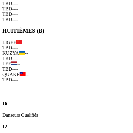
TBD
--
--
TBD
--
--
TBD
--
--
TBD
--
--
HUITIÈMES (B)
LIGEE
--
TBD
--
--
KUZYA
--
TBD
--
--
LEE
--
TBD
--
--
QUAKE
--
TBD
--
--
16
Danseurs Qualifiés
12