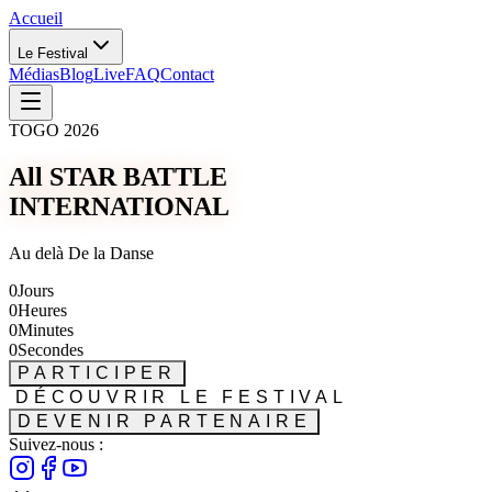
Accueil
Le Festival
Médias
Blog
Live
FAQ
Contact
TOGO 2026
All STAR BATTLE
INTERNATIONAL
Au delà De la Danse
0
Jours
0
Heures
0
Minutes
0
Secondes
PARTICIPER
DÉCOUVRIR LE FESTIVAL
DEVENIR PARTENAIRE
Suivez-nous :