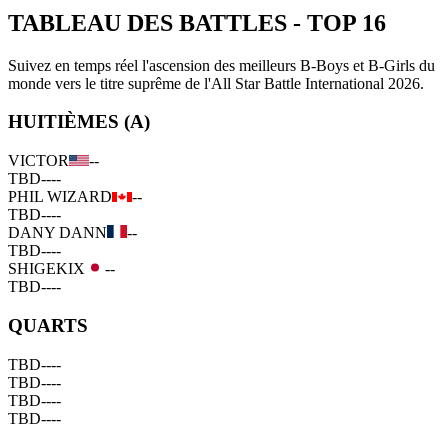
TABLEAU DES BATTLES
-
TOP 16
Suivez en temps réel l'ascension des meilleurs B-Boys et B-Girls du
monde vers le titre suprême de l'All Star Battle International 2026.
HUITIÈMES (A)
VICTOR
--
TBD
--
--
PHIL WIZARD
--
TBD
--
--
DANY DANN
--
TBD
--
--
SHIGEKIX
--
TBD
--
--
QUARTS
TBD
--
--
TBD
--
--
TBD
--
--
TBD
--
--