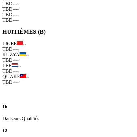
TBD
--
--
TBD
--
--
TBD
--
--
TBD
--
--
HUITIÈMES (B)
LIGEE
--
TBD
--
--
KUZYA
--
TBD
--
--
LEE
--
TBD
--
--
QUAKE
--
TBD
--
--
16
Danseurs Qualifiés
12