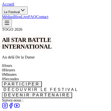
Accueil
Le Festival
Médias
Blog
Live
FAQ
Contact
TOGO 2026
All STAR BATTLE
INTERNATIONAL
Au delà De la Danse
0
Jours
0
Heures
0
Minutes
0
Secondes
PARTICIPER
DÉCOUVRIR LE FESTIVAL
DEVENIR PARTENAIRE
Suivez-nous :