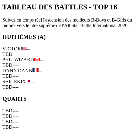
TABLEAU DES BATTLES
-
TOP 16
Suivez en temps réel l'ascension des meilleurs B-Boys et B-Girls du
monde vers le titre suprême de l'All Star Battle International 2026.
HUITIÈMES (A)
VICTOR
--
TBD
--
--
PHIL WIZARD
--
TBD
--
--
DANY DANN
--
TBD
--
--
SHIGEKIX
--
TBD
--
--
QUARTS
TBD
--
--
TBD
--
--
TBD
--
--
TBD
--
--