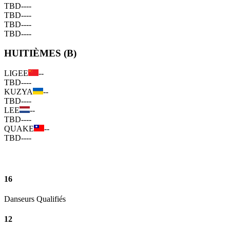
TBD
--
--
TBD
--
--
TBD
--
--
TBD
--
--
HUITIÈMES (B)
LIGEE
--
TBD
--
--
KUZYA
--
TBD
--
--
LEE
--
TBD
--
--
QUAKE
--
TBD
--
--
16
Danseurs Qualifiés
12