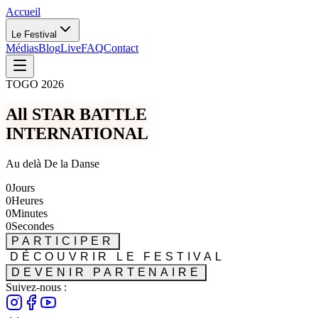
Accueil
Le Festival
Médias
Blog
Live
FAQ
Contact
TOGO 2026
All STAR BATTLE
INTERNATIONAL
Au delà De la Danse
0
Jours
0
Heures
0
Minutes
0
Secondes
PARTICIPER
DÉCOUVRIR LE FESTIVAL
DEVENIR PARTENAIRE
Suivez-nous :