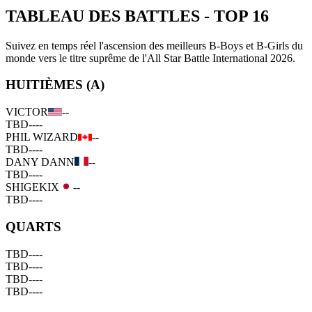
TABLEAU DES BATTLES
-
TOP 16
Suivez en temps réel l'ascension des meilleurs B-Boys et B-Girls du
monde vers le titre suprême de l'All Star Battle International 2026.
HUITIÈMES (A)
VICTOR
--
TBD
--
--
PHIL WIZARD
--
TBD
--
--
DANY DANN
--
TBD
--
--
SHIGEKIX
--
TBD
--
--
QUARTS
TBD
--
--
TBD
--
--
TBD
--
--
TBD
--
--