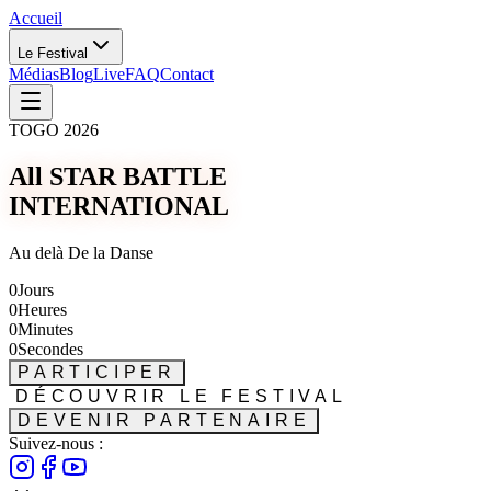
Accueil
Le Festival
Médias
Blog
Live
FAQ
Contact
TOGO 2026
All STAR BATTLE
INTERNATIONAL
Au delà De la Danse
0
Jours
0
Heures
0
Minutes
0
Secondes
PARTICIPER
DÉCOUVRIR LE FESTIVAL
DEVENIR PARTENAIRE
Suivez-nous :