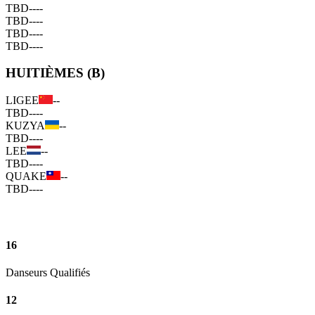
TBD
--
--
TBD
--
--
TBD
--
--
TBD
--
--
HUITIÈMES (B)
LIGEE
--
TBD
--
--
KUZYA
--
TBD
--
--
LEE
--
TBD
--
--
QUAKE
--
TBD
--
--
16
Danseurs Qualifiés
12