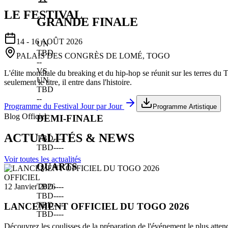
LE FESTIVAL
GRANDE FINALE
14 - 16 AOÛT 2026
UN
TBD
PALAIS DES CONGRÈS DE LOMÉ, TOGO
--
VS
L'élite mondiale du breaking et du hip-hop se réunit sur les terres du
UN
seulement le titre, il entre dans l'histoire.
TBD
--
Programme du Festival Jour par Jour
Programme Artistique
Blog Officiel
DEMI-FINALE
ACTUALITÉS & NEWS
TBD
--
--
TBD
--
--
Voir toutes les actualités
QUARTS
OFFICIEL
TBD
--
--
12 Janvier 2026
TBD
--
--
TBD
--
--
LANCEMENT OFFICIEL DU TOGO 2026
TBD
--
--
Découvrez les coulisses de la préparation de l'événement le plus atten