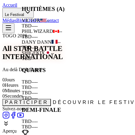
Accueil
HUITIÈMES (A)
Le Festival
Médias
Blog
Live
FAQ
Contact
VICTOR
--
TBD
--
--
PHIL WIZARD
--
TOGO 2026
TBD
--
--
DANY DANN
--
All STAR BATTLE
TBD
--
--
SHIGEKIX
--
INTERNATIONAL
TBD
--
--
Au delà De la Danse
QUARTS
0
Jours
TBD
--
--
0
Heures
TBD
--
--
0
Minutes
TBD
--
--
0
Secondes
TBD
--
--
PARTICIPER
DÉCOUVRIR LE FESTI
Suivez-nous :
DEMI-FINALE
TBD
--
--
TBD
--
--
Aperçu