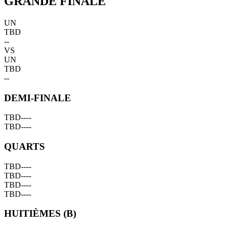
GRANDE FINALE
UN
TBD
--
VS
UN
TBD
--
DEMI-FINALE
TBD
--
--
TBD
--
--
QUARTS
TBD
--
--
TBD
--
--
TBD
--
--
TBD
--
--
HUITIÈMES (B)