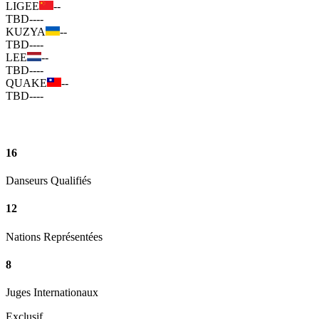
LIGEE
--
TBD
--
--
KUZYA
--
TBD
--
--
LEE
--
TBD
--
--
QUAKE
--
TBD
--
--
16
Danseurs Qualifiés
12
Nations Représentées
8
Juges Internationaux
Exclusif