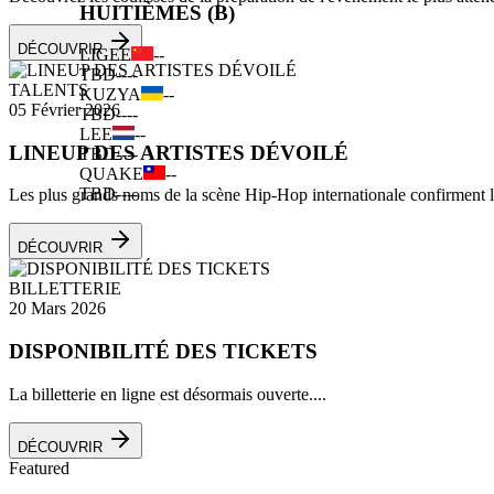
HUITIÈMES (B)
DÉCOUVRIR
LIGEE
--
TBD
--
--
TALENTS
KUZYA
--
05 Février 2026
TBD
--
--
LEE
--
LINEUP DES ARTISTES DÉVOILÉ
TBD
--
--
QUAKE
--
TBD
--
--
Les plus grands noms de la scène Hip-Hop internationale confirment leu
DÉCOUVRIR
BILLETTERIE
20 Mars 2026
DISPONIBILITÉ DES TICKETS
La billetterie en ligne est désormais ouverte....
DÉCOUVRIR
Featured