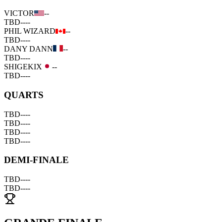
VICTOR
--
TBD
--
--
PHIL WIZARD
--
TBD
--
--
DANY DANN
--
TBD
--
--
SHIGEKIX
--
TBD
--
--
QUARTS
TBD
--
--
TBD
--
--
TBD
--
--
TBD
--
--
DEMI-FINALE
TBD
--
--
TBD
--
--