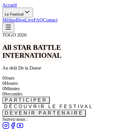
Accueil
Le Festival
Médias
Blog
Live
FAQ
Contact
TOGO 2026
All STAR BATTLE
INTERNATIONAL
Au delà De la Danse
0
Jours
0
Heures
0
Minutes
0
Secondes
PARTICIPER
DÉCOUVRIR LE FESTIVAL
DEVENIR PARTENAIRE
Suivez-nous :