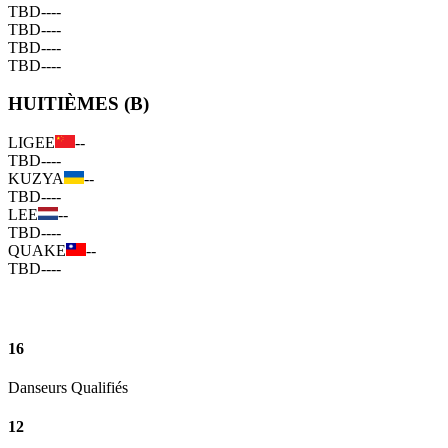
TBD
--
--
TBD
--
--
TBD
--
--
TBD
--
--
HUITIÈMES (B)
LIGEE
--
TBD
--
--
KUZYA
--
TBD
--
--
LEE
--
TBD
--
--
QUAKE
--
TBD
--
--
16
Danseurs Qualifiés
12