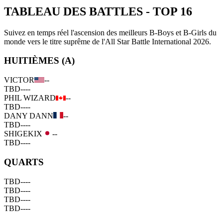
TABLEAU DES BATTLES
-
TOP 16
Suivez en temps réel l'ascension des meilleurs B-Boys et B-Girls du
monde vers le titre suprême de l'All Star Battle International 2026.
HUITIÈMES (A)
VICTOR
--
TBD
--
--
PHIL WIZARD
--
TBD
--
--
DANY DANN
--
TBD
--
--
SHIGEKIX
--
TBD
--
--
QUARTS
TBD
--
--
TBD
--
--
TBD
--
--
TBD
--
--