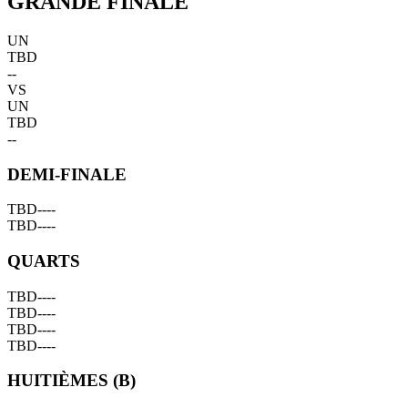
GRANDE FINALE
UN
TBD
--
VS
UN
TBD
--
DEMI-FINALE
TBD
--
--
TBD
--
--
QUARTS
TBD
--
--
TBD
--
--
TBD
--
--
TBD
--
--
HUITIÈMES (B)