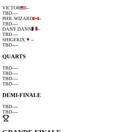
VICTOR
--
TBD
--
--
PHIL WIZARD
--
TBD
--
--
DANY DANN
--
TBD
--
--
SHIGEKIX
--
TBD
--
--
QUARTS
TBD
--
--
TBD
--
--
TBD
--
--
TBD
--
--
DEMI-FINALE
TBD
--
--
TBD
--
--