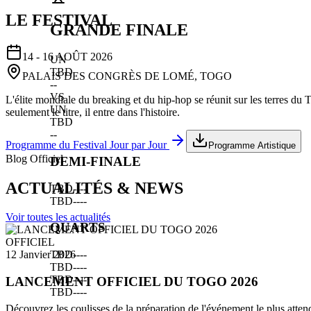
LE FESTIVAL
GRANDE FINALE
14 - 16 AOÛT 2026
UN
TBD
PALAIS DES CONGRÈS DE LOMÉ, TOGO
--
VS
L'élite mondiale du breaking et du hip-hop se réunit sur les terres du
UN
seulement le titre, il entre dans l'histoire.
TBD
--
Programme du Festival Jour par Jour
Programme Artistique
Blog Officiel
DEMI-FINALE
ACTUALITÉS & NEWS
TBD
--
--
TBD
--
--
Voir toutes les actualités
QUARTS
OFFICIEL
TBD
--
--
12 Janvier 2026
TBD
--
--
TBD
--
--
LANCEMENT OFFICIEL DU TOGO 2026
TBD
--
--
Découvrez les coulisses de la préparation de l'événement le plus atten