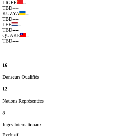
LIGEE
--
TBD
--
--
KUZYA
--
TBD
--
--
LEE
--
TBD
--
--
QUAKE
--
TBD
--
--
16
Danseurs Qualifiés
12
Nations Représentées
8
Juges Internationaux
Exclusif