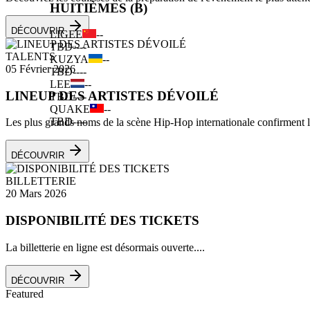
HUITIÈMES (B)
DÉCOUVRIR
LIGEE
--
TBD
--
--
TALENTS
KUZYA
--
05 Février 2026
TBD
--
--
LEE
--
LINEUP DES ARTISTES DÉVOILÉ
TBD
--
--
QUAKE
--
TBD
--
--
Les plus grands noms de la scène Hip-Hop internationale confirment leu
DÉCOUVRIR
BILLETTERIE
20 Mars 2026
DISPONIBILITÉ DES TICKETS
La billetterie en ligne est désormais ouverte....
DÉCOUVRIR
Featured