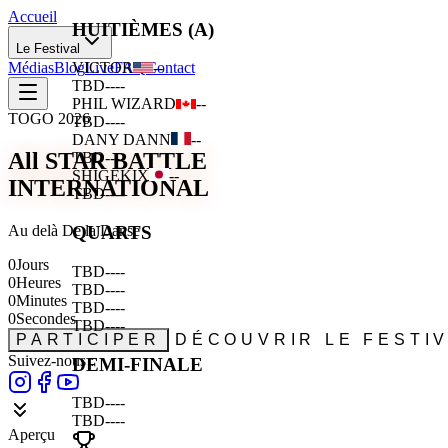
Accueil
HUITIÈMES (A)
Le Festival
Médias
Blog
Live
FAQ
Contact
VICTOR
--
TBD
--
--
PHIL WIZARD
--
TOGO 2026
TBD
--
--
DANY DANN
--
All STAR BATTLE
TBD
--
--
SHIGEKIX
--
INTERNATIONAL
TBD
--
--
Au delà De la Danse
QUARTS
0
Jours
TBD
--
--
0
Heures
TBD
--
--
0
Minutes
TBD
--
--
0
Secondes
TBD
--
--
PARTICIPER
DÉCOUVRIR LE FESTI
Suivez-nous :
DEMI-FINALE
TBD
--
--
TBD
--
--
Aperçu