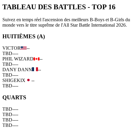
TABLEAU DES BATTLES
-
TOP 16
Suivez en temps réel l'ascension des meilleurs B-Boys et B-Girls du
monde vers le titre suprême de l'All Star Battle International 2026.
HUITIÈMES (A)
VICTOR
--
TBD
--
--
PHIL WIZARD
--
TBD
--
--
DANY DANN
--
TBD
--
--
SHIGEKIX
--
TBD
--
--
QUARTS
TBD
--
--
TBD
--
--
TBD
--
--
TBD
--
--