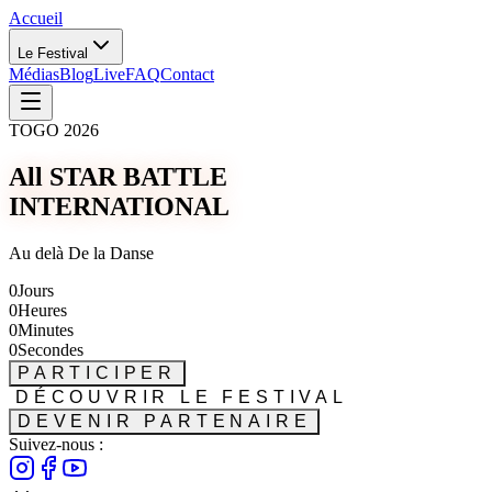
Accueil
Le Festival
Médias
Blog
Live
FAQ
Contact
TOGO 2026
All STAR BATTLE
INTERNATIONAL
Au delà De la Danse
0
Jours
0
Heures
0
Minutes
0
Secondes
PARTICIPER
DÉCOUVRIR LE FESTIVAL
DEVENIR PARTENAIRE
Suivez-nous :