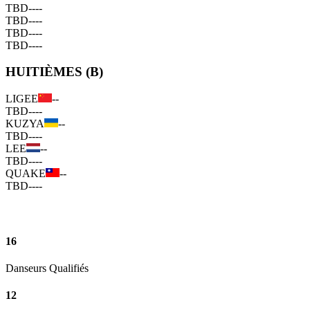
TBD
--
--
TBD
--
--
TBD
--
--
TBD
--
--
HUITIÈMES (B)
LIGEE
--
TBD
--
--
KUZYA
--
TBD
--
--
LEE
--
TBD
--
--
QUAKE
--
TBD
--
--
16
Danseurs Qualifiés
12