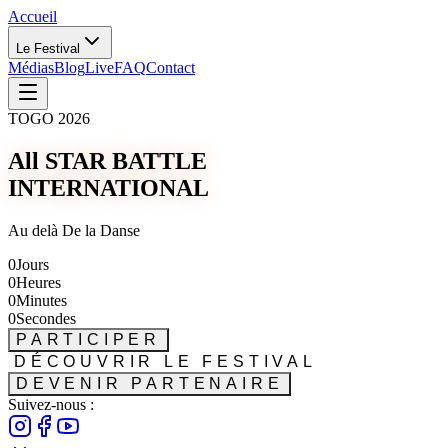
Accueil
Le Festival
Médias
Blog
Live
FAQ
Contact
TOGO 2026
All STAR BATTLE
INTERNATIONAL
Au delà De la Danse
0
Jours
0
Heures
0
Minutes
0
Secondes
PARTICIPER
DÉCOUVRIR LE FESTIVAL
DEVENIR PARTENAIRE
Suivez-nous :