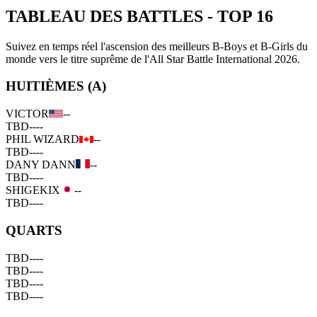
TABLEAU DES BATTLES
-
TOP 16
Suivez en temps réel l'ascension des meilleurs B-Boys et B-Girls du
monde vers le titre suprême de l'All Star Battle International 2026.
HUITIÈMES (A)
VICTOR
--
TBD
--
--
PHIL WIZARD
--
TBD
--
--
DANY DANN
--
TBD
--
--
SHIGEKIX
--
TBD
--
--
QUARTS
TBD
--
--
TBD
--
--
TBD
--
--
TBD
--
--