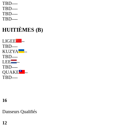
TBD
--
--
TBD
--
--
TBD
--
--
TBD
--
--
HUITIÈMES (B)
LIGEE
--
TBD
--
--
KUZYA
--
TBD
--
--
LEE
--
TBD
--
--
QUAKE
--
TBD
--
--
16
Danseurs Qualifiés
12