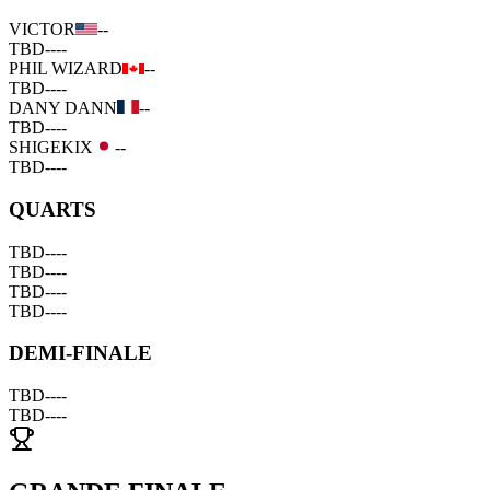
VICTOR
--
TBD
--
--
PHIL WIZARD
--
TBD
--
--
DANY DANN
--
TBD
--
--
SHIGEKIX
--
TBD
--
--
QUARTS
TBD
--
--
TBD
--
--
TBD
--
--
TBD
--
--
DEMI-FINALE
TBD
--
--
TBD
--
--