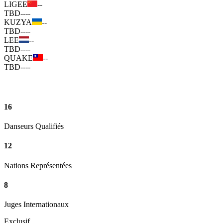
LIGEE
--
TBD
--
--
KUZYA
--
TBD
--
--
LEE
--
TBD
--
--
QUAKE
--
TBD
--
--
16
Danseurs Qualifiés
12
Nations Représentées
8
Juges Internationaux
Exclusif