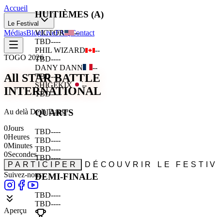
Accueil
HUITIÈMES (A)
Le Festival
Médias
Blog
Live
FAQ
Contact
VICTOR
--
TBD
--
--
PHIL WIZARD
--
TOGO 2026
TBD
--
--
DANY DANN
--
All STAR BATTLE
TBD
--
--
SHIGEKIX
--
INTERNATIONAL
TBD
--
--
Au delà De la Danse
QUARTS
0
Jours
TBD
--
--
0
Heures
TBD
--
--
0
Minutes
TBD
--
--
0
Secondes
TBD
--
--
PARTICIPER
DÉCOUVRIR LE FESTI
Suivez-nous :
DEMI-FINALE
TBD
--
--
TBD
--
--
Aperçu