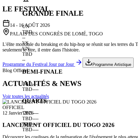
LE FESTIVAL
GRANDE FINALE
14 - 16 AOÛT 2026
UN
TBD
PALAIS DES CONGRÈS DE LOMÉ, TOGO
--
VS
L'élite mondiale du breaking et du hip-hop se réunit sur les terres du
UN
seulement le titre, il entre dans l'histoire.
TBD
--
Programme du Festival Jour par Jour
Programme Artistique
Blog Officiel
DEMI-FINALE
ACTUALITÉS & NEWS
TBD
--
--
TBD
--
--
Voir toutes les actualités
QUARTS
OFFICIEL
TBD
--
--
12 Janvier 2026
TBD
--
--
TBD
--
--
LANCEMENT OFFICIEL DU TOGO 2026
TBD
--
--
Découvrez les coulisses de la préparation de l'événement le plus atten