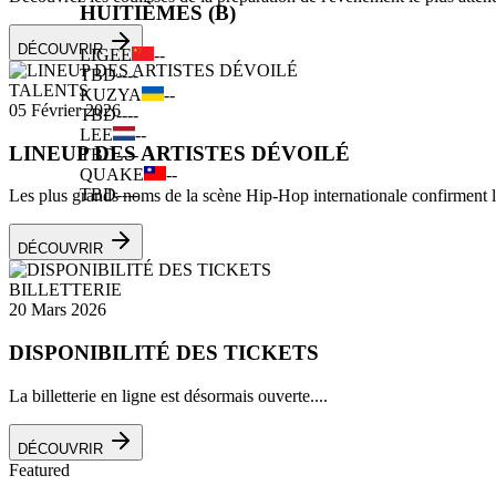
HUITIÈMES (B)
DÉCOUVRIR
LIGEE
--
TBD
--
--
TALENTS
KUZYA
--
05 Février 2026
TBD
--
--
LEE
--
LINEUP DES ARTISTES DÉVOILÉ
TBD
--
--
QUAKE
--
TBD
--
--
Les plus grands noms de la scène Hip-Hop internationale confirment leu
DÉCOUVRIR
BILLETTERIE
20 Mars 2026
DISPONIBILITÉ DES TICKETS
La billetterie en ligne est désormais ouverte....
DÉCOUVRIR
Featured