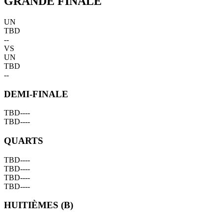
GRANDE FINALE
UN
TBD
--
VS
UN
TBD
--
DEMI-FINALE
TBD
--
--
TBD
--
--
QUARTS
TBD
--
--
TBD
--
--
TBD
--
--
TBD
--
--
HUITIÈMES (B)